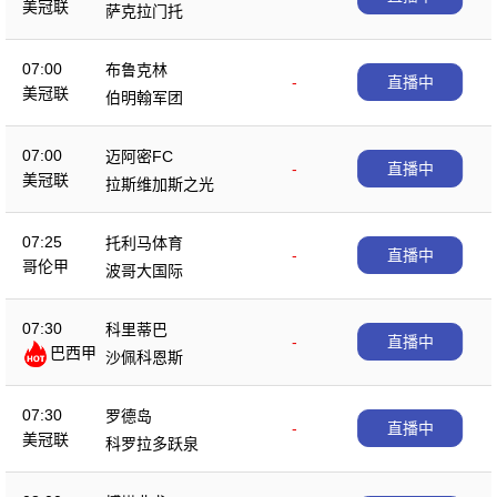
美冠联
萨克拉门托
07:00
布鲁克林
-
直播中
美冠联
伯明翰军团
07:00
迈阿密FC
-
直播中
美冠联
拉斯维加斯之光
07:25
托利马体育
-
直播中
哥伦甲
波哥大国际
07:30
科里蒂巴
-
直播中
巴西甲
沙佩科恩斯
07:30
罗德岛
-
直播中
美冠联
科罗拉多跃泉