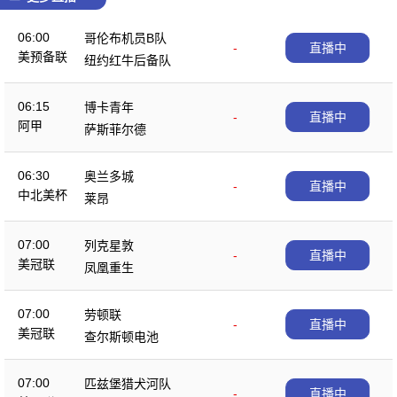
06:00
哥伦布机员B队
-
直播中
美预备联
纽约红牛后备队
06:15
博卡青年
-
直播中
阿甲
萨斯菲尔德
06:30
奥兰多城
-
直播中
中北美杯
莱昂
07:00
列克星敦
-
直播中
美冠联
凤凰重生
07:00
劳顿联
-
直播中
美冠联
查尔斯顿电池
07:00
匹兹堡猎犬河队
-
直播中