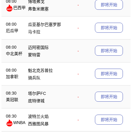
08:00
博塔弗戈
-
即将开始
巴西甲
弗鲁米嫩塞
08:00
瓜亚基尔巴塞罗那
-
即将开始
厄瓜甲
马卡拉
08:00
迈阿密国际
-
即将开始
中北美杯
蒙特雷
08:00
魁北克苏普拉
-
即将开始
加拿职
骑兵队
08:30
塔尔萨FC
-
即将开始
美冠联
底特律城
08:30
波特兰火焰
-
即将开始
WNBA
西雅图风暴