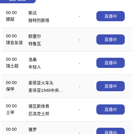
00:00
斯达
-
直播中
挪超
腓特烈斯塔
00:00
欧塞尔
-
直播中
球会友谊
特鲁瓦
00:00
洛桑
-
直播中
瑞士超
年轻人
00:00
索菲亚火车头
-
直播中
保甲
索非亚1948中央陆
军
00:00
锡瓦斯体育
-
直播中
土甲
厄洛克士邦
00:00
雅罗
-
直播中