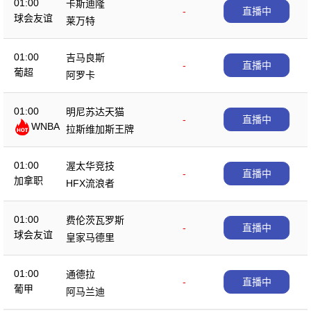
01:00
卡斯迪隆
-
直播中
球会友谊
莱万特
01:00
吉马良斯
-
直播中
葡超
阿罗卡
01:00
明尼苏达天猫
-
直播中
WNBA
拉斯维加斯王牌
01:00
渥太华竞技
-
直播中
加拿职
HFX流浪者
01:00
费伦茨瓦罗斯
-
直播中
球会友谊
皇家马德里
01:00
通德拉
-
直播中
葡甲
阿马兰迪