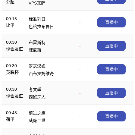
芬超
VPS瓦萨
00:15
标准列日
-
直播中
比甲
色格拉布鲁日
00:30
布雷斯特
-
直播中
球会友谊
威尼斯
00:30
罗瑟汉姆
-
直播中
英联杯
西布罗姆维奇
00:30
考文垂
-
直播中
球会友谊
西班牙人
00:45
前进之鹰
-
直播中
荷甲
威廉二世