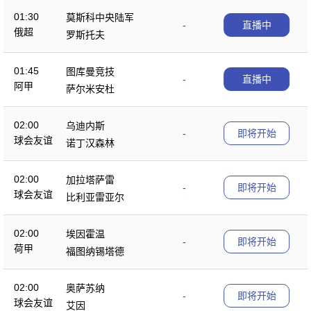
01:30
莫斯科中央陆军
-
直播中
俄超
罗斯托夫
01:45
图库曼竞技
-
直播中
阿甲
萨尔米安杜
02:00
乌迪内斯
-
即将开始
球会友谊
诺丁汉森林
02:00
加拉塔萨雷
-
即将开始
球会友谊
比利亚雷亚尔
02:00
埃因霍温
-
即将开始
荷甲
福图纳锡塔德
02:00
奥萨苏纳
-
即将开始
球会友谊
艾因