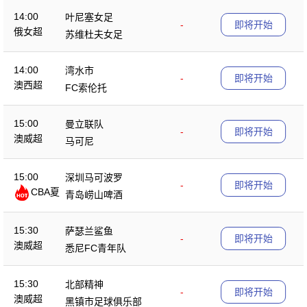
14:00
叶尼塞女足
-
即将开始
俄女超
苏维杜夫女足
14:00
湾水市
-
即将开始
澳西超
FC索伦托
15:00
曼立联队
-
即将开始
澳威超
马可尼
15:00
深圳马可波罗
-
即将开始
CBA夏
青岛崂山啤酒
季赛
15:30
萨瑟兰鲨鱼
-
即将开始
澳威超
悉尼FC青年队
15:30
北部精神
-
即将开始
澳威超
黑镇市足球俱乐部