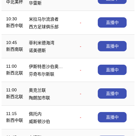
中北美杯
华雷斯
10:30
米拉马尔流浪者
-
直播中
新西中联
西方足球俱乐部
10:45
菲利米德海湾
-
直播中
新西南联
诺美德斯
11:00
伊斯特恩沙伯奥克
-
直播中
新西北联
兰
芬奇布尔斯联
11:00
奥克兰联
-
直播中
新西北联
陶朗加市联
11:15
佩托内
-
直播中
新西中联
威斯顿沙伯