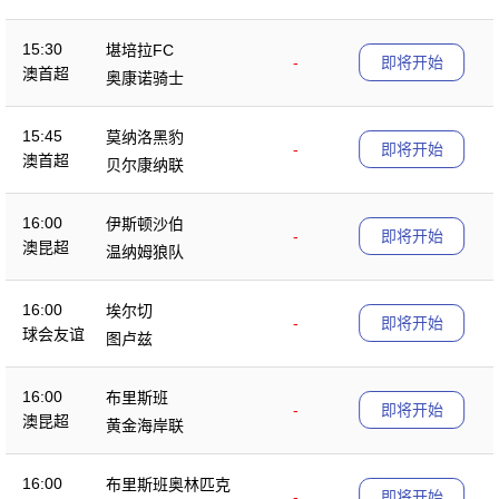
15:30
堪培拉FC
-
即将开始
澳首超
奥康诺骑士
15:45
莫纳洛黑豹
-
即将开始
澳首超
贝尔康纳联
16:00
伊斯顿沙伯
-
即将开始
澳昆超
温纳姆狼队
16:00
埃尔切
-
即将开始
球会友谊
图卢兹
16:00
布里斯班
-
即将开始
澳昆超
黄金海岸联
16:00
布里斯班奥林匹克
-
即将开始