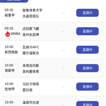
09:30
秘鲁体育大学
-
直播中
秘鲁甲
水晶竞技队
09:30
达拉斯飞翼
-
直播中
WNBA
金州女武神
10:00
瓦纳卡AFC
-
直播中
新西南联
塞尔温联合
10:00
肯塔吉内斯
-
直播中
哥斯甲
圣何塞体育
10:00
马拉卡特高
-
直播中
危地甲
夏拉祖
10:30
温哥华白浪
-
直播中