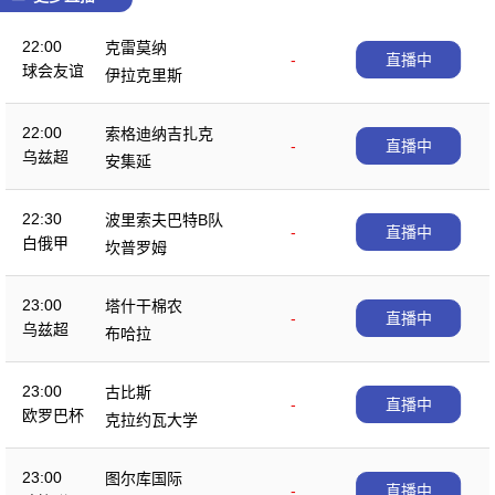
22:00
克雷莫纳
-
直播中
球会友谊
伊拉克里斯
22:00
索格迪纳吉扎克
-
直播中
乌兹超
安集延
22:30
波里索夫巴特B队
-
直播中
白俄甲
坎普罗姆
23:00
塔什干棉农
-
直播中
乌兹超
布哈拉
23:00
古比斯
-
直播中
欧罗巴杯
克拉约瓦大学
23:00
图尔库国际
-
直播中