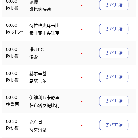
00:00
派德
-
即将开始
欧协联
维也纳快速
00:00
特拉维夫马卡比
-
即将开始
欧罗巴杯
索非亚中央陆军
00:00
诺亚FC
-
即将开始
欧协联
锡永
00:00
赫尔辛基
-
即将开始
欧协联
马瑟韦尔
00:00
伊维利亚卡舒里
-
即将开始
格鲁丙
萨布塔罗提比利锡
B队
00:30
克卢日
-
即将开始
欧协联
特罗姆瑟