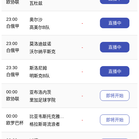
欧协联
瓦杜兹
23:00
奥尔沙
-
直播中
白俄甲
高美尔B队
23:00
莫洛迪兹诺
-
直播中
白俄甲
沃尔纳平斯克
23:30
斯洛尼姆
-
直播中
白俄甲
明斯克B队
00:00
亚布洛内茨
-
即将开始
欧协联
里加足球学院
00:00
比亚韦斯托克雅盖
-
即将开始
欧罗巴杯
隆
格拉斯哥流浪者