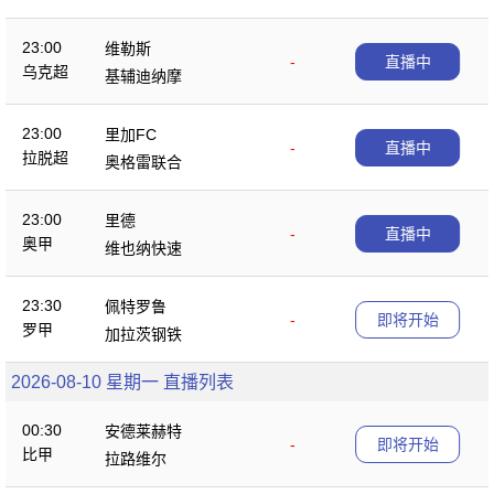
23:00
维勒斯
-
直播中
乌克超
基辅迪纳摩
23:00
里加FC
-
直播中
拉脱超
奥格雷联合
23:00
里德
-
直播中
奥甲
维也纳快速
23:30
佩特罗鲁
-
即将开始
罗甲
加拉茨钢铁
2026-08-10 星期一 直播列表
00:30
安德莱赫特
-
即将开始
比甲
拉路维尔