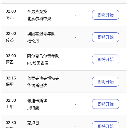
02:00
全男孩竞技
-
即将开始
阿乙
北索尔塔中央
02:00
埃因霍温青年队
-
即将开始
荷乙
福伦丹
02:00
阿尔克马尔青年队
-
即将开始
荷乙
FC埃因霍温
02:15
普罗夫迪夫博特夫
-
即将开始
保甲
华纳斯巴达
02:30
佩迪卡斯堡
-
即将开始
土甲
贝特曼
02:30
克卢日
-
即将开始