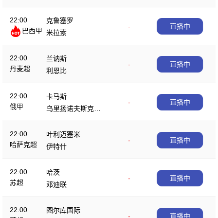
22:00
克鲁塞罗
-
直播中
巴西甲
米拉索
22:00
兰讷斯
-
直播中
丹麦超
利恩比
22:00
卡马斯
-
直播中
俄甲
乌里扬诺夫斯克伏
尔加
22:00
叶利迈塞米
-
直播中
哈萨克超
伊特什
22:00
哈茨
-
直播中
苏超
邓迪联
22:00
图尔库国际
-
直播中