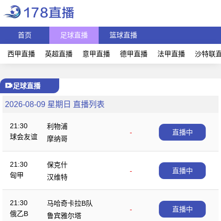
首页
足球直播
篮球直播
西甲直播
英超直播
意甲直播
德甲直播
法甲直播
沙特联
足球直播
2026-08-09 星期日 直播列表
21:30
利物浦
-
直播中
球会友谊
摩纳哥
21:30
保克什
-
直播中
匈甲
汉维特
21:30
马哈奇卡拉B队
-
直播中
俄乙B
鲁宾雅尔塔