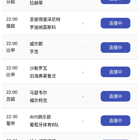
芬超
拉赫蒂
22:00
圣彼得堡泽尼特
-
直播中
俄超
罗迪纳莫斯科
22:00
威尔郡
-
直播中
比甲
亨克
22:00
沙勒罗瓦
-
直播中
比甲
旧海弗莱鲁汶
22:00
马瑟韦尔
-
直播中
苏超
福尔柯克
22:30
AVS俱乐部
-
直播中
葡甲
葡萄牙体育B队