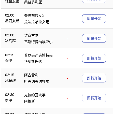
球会友谊
桑普多利亚
02:00
普埃布拉女足
-
即将开始
墨西女超
瓜达拉哈拉女足
02:00
维京古尔
-
即将开始
冰岛超
韦斯特曼纳埃亚尔
02:15
普罗夫迪夫博特夫
-
即将开始
保甲
华纳斯巴达
02:15
阿古雷利
-
即将开始
冰岛超
哈夫纳夫约杜尔
02:30
克拉约瓦大学
-
即将开始
罗甲
阿格斯