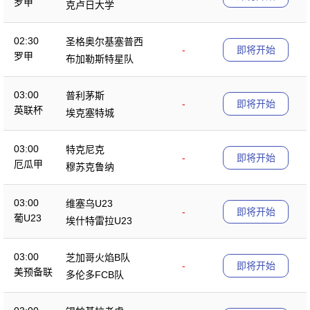
罗甲
克卢日大学
02:30
圣格奥尔基塞普西
-
即将开始
罗甲
布加勒斯特星队
03:00
普利茅斯
-
即将开始
英联杯
埃克塞特城
03:00
特克尼克
-
即将开始
厄瓜甲
穆苏克鲁纳
03:00
维塞乌U23
-
即将开始
葡U23
埃什特雷拉U23
03:00
芝加哥火焰B队
-
即将开始
美预备联
多伦多FCB队