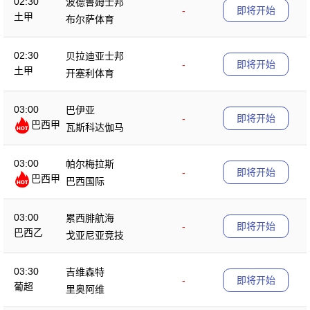
02:30
波德鲁姆士邦
-
即将开始
土甲
布尔萨体育
02:30
贝拉迪亚士邦
-
即将开始
土甲
开塞利体育
03:00
巴伊亚
-
即将开始
巴西甲
瓦斯科达伽马
03:00
帕尔梅拉斯
-
即将开始
巴西甲
巴西国际
03:00
累西腓航海
-
即将开始
巴西乙
戈亚尼亚竞技
03:30
吉维森特
-
即将开始
葡超
里奥阿维