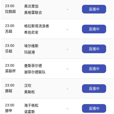
23:00
奥达里加
-
直播中
拉脱超
奥格雷联合
23:00
格拉斯哥流浪者
-
直播中
苏超
希伯尼安
23:00
埃尔维斯
-
直播中
芬超
玛丽港
23:00
曼斯菲尔德
-
直播中
英联杯
谢菲尔德联队
23:00
汉坎
-
直播中
挪超
奥勒松
23:00
海于格松
-
直播中
挪甲
诺霍斯