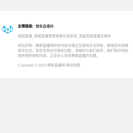
友情链接:
鲤鱼直播网
英超直播_英超直播免费观看在线高清_英超视频直播无插件
网站声明：鲤鱼直播网所有内容均通过互联网合法获取，确保您的观赛
体验无忧。若您发现任何侵权问题，请随时与我们联系，我们将尽快处
理并删除侵权内容，让您安心享受赛事直播的乐趣。
Copyright © 2026 鲤鱼直播网
网站地图