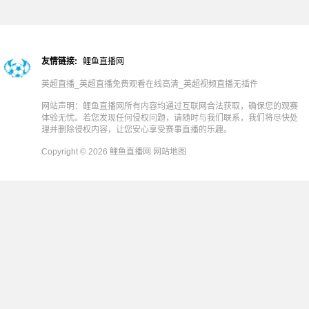
友情链接:
鲤鱼直播网
英超直播_英超直播免费观看在线高清_英超视频直播无插件
网站声明：鲤鱼直播网所有内容均通过互联网合法获取，确保您的观赛
体验无忧。若您发现任何侵权问题，请随时与我们联系，我们将尽快处
理并删除侵权内容，让您安心享受赛事直播的乐趣。
Copyright © 2026 鲤鱼直播网
网站地图