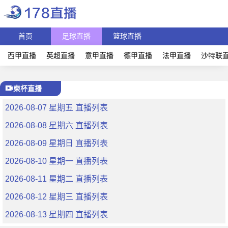
首页
足球直播
篮球直播
西甲直播
英超直播
意甲直播
德甲直播
法甲直播
沙特联
柬杯直播
2026-08-07 星期五 直播列表
2026-08-08 星期六 直播列表
2026-08-09 星期日 直播列表
2026-08-10 星期一 直播列表
2026-08-11 星期二 直播列表
2026-08-12 星期三 直播列表
2026-08-13 星期四 直播列表