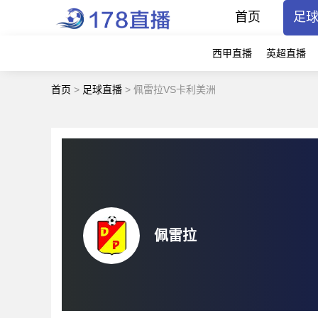
首页
足
西甲直播
英超直播
首页
>
足球直播
>
佩雷拉VS卡利美洲
佩雷拉