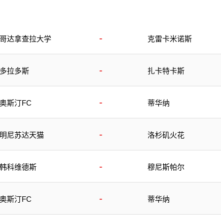
-
哥达拿查拉大学
克雷卡米诺斯
-
多拉多斯
扎卡特卡斯
-
奥斯汀FC
蒂华纳
-
明尼苏达天猫
洛杉矶火花
-
韩科维德斯
穆尼斯帕尔
-
奥斯汀FC
蒂华纳