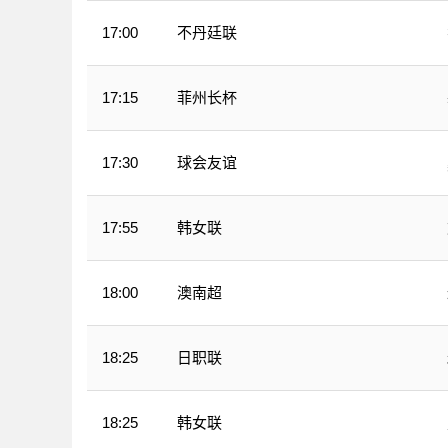
不丹廷联
17:00
菲州长杯
17:15
球会友谊
17:30
韩女联
17:55
澳南超
18:00
日职联
18:25
韩女联
18:25