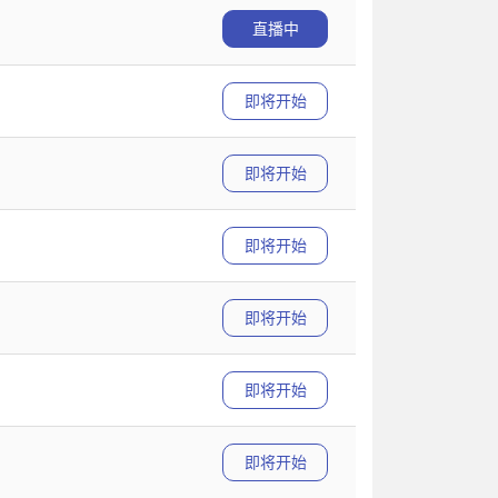
直播中
即将开始
即将开始
即将开始
即将开始
即将开始
即将开始