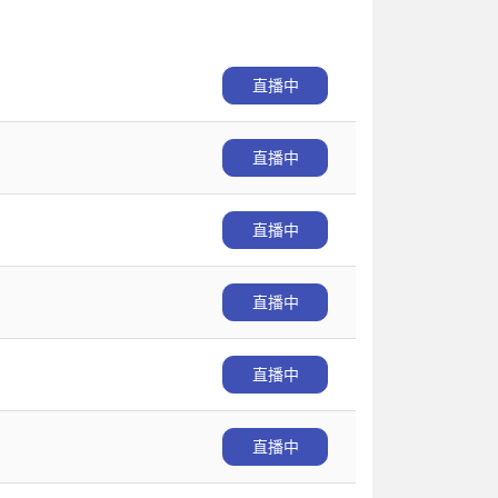
直播中
直播中
直播中
直播中
直播中
直播中