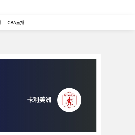
播
CBA直播
卡利美洲