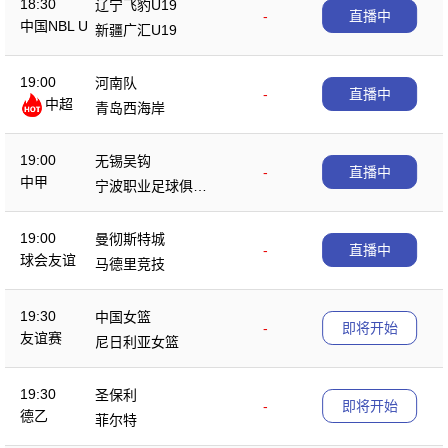
18:30
辽宁飞豹U19
-
直播中
中国NBL U
新疆广汇U19
19
19:00
河南队
-
直播中
中超
青岛西海岸
19:00
无锡吴钩
-
直播中
中甲
宁波职业足球俱乐
部
19:00
曼彻斯特城
-
直播中
球会友谊
马德里竞技
19:30
中国女篮
-
即将开始
友谊赛
尼日利亚女篮
19:30
圣保利
-
即将开始
德乙
菲尔特