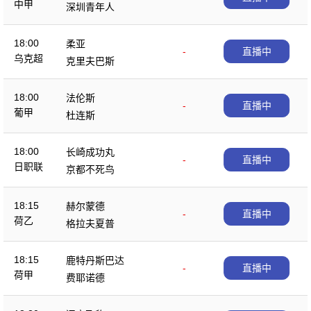
中甲
深圳青年人
18:00
柔亚
-
直播中
乌克超
克里夫巴斯
18:00
法伦斯
-
直播中
葡甲
杜连斯
18:00
长崎成功丸
-
直播中
日职联
京都不死鸟
18:15
赫尔蒙德
-
直播中
荷乙
格拉夫夏普
18:15
鹿特丹斯巴达
-
直播中
荷甲
费耶诺德