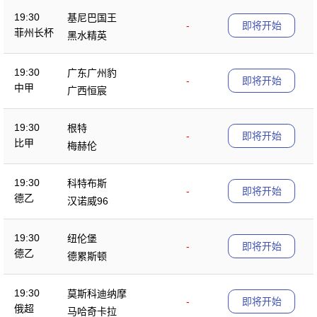
19:30
基尼巴国王
-
即将开始
菲州长杯
黑水精英
19:30
广东广州豹
-
即将开始
中甲
广西恒宸
19:30
根特
-
即将开始
比甲
梅赫伦
19:30
科特布斯
-
即将开始
德乙
汉诺威96
19:30
纽伦堡
-
即将开始
德乙
德累斯顿
19:30
莫斯科迪纳摩
-
即将开始
俄超
马哈奇卡拉