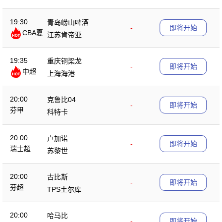
19:30
青岛崂山啤酒
-
即将开始
CBA夏
江苏肯帝亚
季赛
19:35
重庆铜梁龙
-
即将开始
中超
上海海港
20:00
克鲁比04
-
即将开始
芬甲
科特卡
20:00
卢加诺
-
即将开始
瑞士超
苏黎世
20:00
古比斯
-
即将开始
芬超
TPS土尔库
20:00
哈马比
-
即将开始