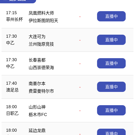
17:15
凤凰燃料大师
-
直播中
菲州长杯
伊拉斯图阴阳天
17:30
大连可为
-
直播中
中乙
兰州陇原竞技
17:30
长春喜都
-
直播中
中乙
山西崇德荣海
17:40
南墨尔本
-
直播中
澳足总
费雷曼特尔市
18:00
山形山神
-
直播中
日职乙
枥木市FC
18:00
延边龙鼎
-
直播中