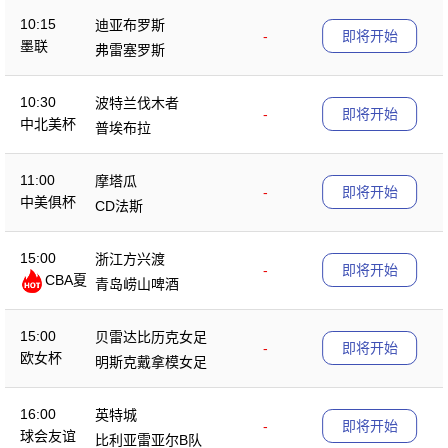
10:15
迪亚布罗斯
-
即将开始
墨联
弗雷塞罗斯
10:30
波特兰伐木者
-
即将开始
中北美杯
普埃布拉
11:00
摩塔瓜
-
即将开始
中美俱杯
CD法斯
15:00
浙江方兴渡
-
即将开始
CBA夏
青岛崂山啤酒
季赛
15:00
贝雷达比历克女足
-
即将开始
欧女杯
明斯克戴拿模女足
16:00
英特城
-
即将开始
球会友谊
比利亚雷亚尔B队