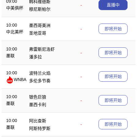
09:00
韩科维德斯
-
直播中
中美俱杯
穆尼斯帕尔
10:00
墨西哥美洲
-
即将开始
中北美杯
圣地亚哥
10:00
弗雷斯尼洛虾
-
即将开始
墨联
潘多拉
10:00
波特兰火焰
-
即将开始
WNBA
多伦多节奏
10:00
银色巨狼
-
即将开始
墨联
墨西卡利
10:00
阿比查斯
-
即将开始
墨联
阿斯特罗斯