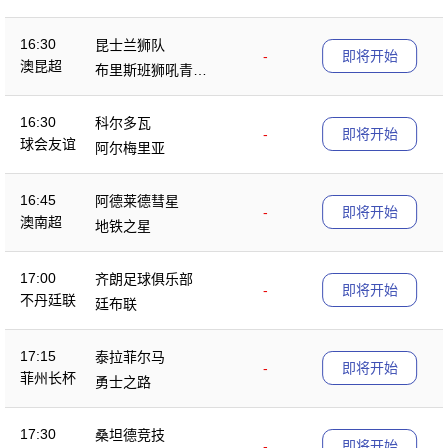
16:30
昆士兰狮队
-
即将开始
澳昆超
布里斯班狮吼青年
队
16:30
科尔多瓦
-
即将开始
球会友谊
阿尔梅里亚
16:45
阿德莱德彗星
-
即将开始
澳南超
地铁之星
17:00
齐朗足球俱乐部
-
即将开始
不丹廷联
廷布联
17:15
泰拉菲尔马
-
即将开始
菲州长杯
勇士之路
17:30
桑坦德竞技
-
即将开始