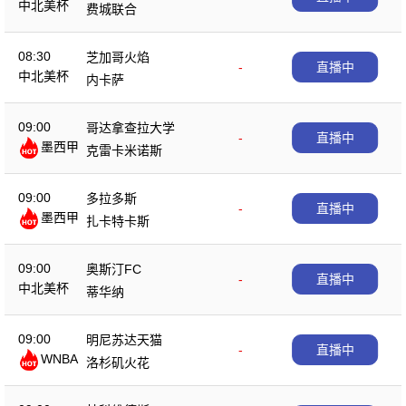
中北美杯
费城联合
08:30
芝加哥火焰
-
直播中
中北美杯
内卡萨
09:00
哥达拿查拉大学
-
直播中
墨西甲
克雷卡米诺斯
09:00
多拉多斯
-
直播中
墨西甲
扎卡特卡斯
09:00
奥斯汀FC
-
直播中
中北美杯
蒂华纳
09:00
明尼苏达天猫
-
直播中
WNBA
洛杉矶火花