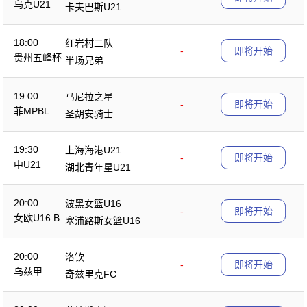
乌克U21
卡夫巴斯U21
18:00
红岩村二队
-
即将开始
贵州五峰杯
半场兄弟
19:00
马尼拉之星
-
即将开始
菲MPBL
圣胡安骑士
19:30
上海海港U21
-
即将开始
中U21
湖北青年星U21
20:00
波黑女篮U16
-
即将开始
女欧U16 B
塞浦路斯女篮U16
20:00
洛钦
-
即将开始
乌兹甲
奇兹里克FC