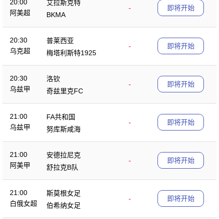
20:00
艾拉斯克特
-
即将开始
阿美超
BKMA
20:30
普莱西亚
-
即将开始
乌克超
梅塔利斯特1925
20:30
洛钦
-
即将开始
乌兹甲
奇兹里克FC
21:00
FA共和国
-
即将开始
乌兹甲
努库斯咸海
21:00
安德拉尼克
-
即将开始
阿美甲
舒拉克B队
21:00
斯莫根女足
-
即将开始
白俄女超
伯希纳女足