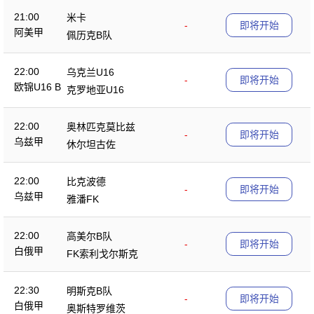
21:00
米卡
-
即将开始
阿美甲
佩历克B队
22:00
乌克兰U16
-
即将开始
欧锦U16 B
克罗地亚U16
22:00
奥林匹克莫比兹
-
即将开始
乌兹甲
休尔坦古佐
22:00
比克波德
-
即将开始
乌兹甲
雅潘FK
22:00
高美尔B队
-
即将开始
白俄甲
FK索利戈尔斯克
22:30
明斯克B队
-
即将开始
白俄甲
奥斯特罗维茨