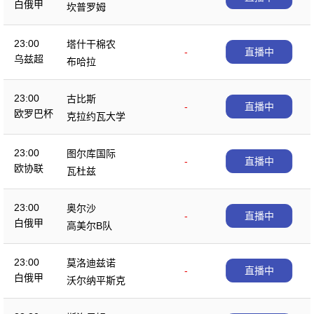
白俄甲
坎普罗姆
23:00
塔什干棉农
-
直播中
乌兹超
布哈拉
23:00
古比斯
-
直播中
欧罗巴杯
克拉约瓦大学
23:00
图尔库国际
-
直播中
欧协联
瓦杜兹
23:00
奥尔沙
-
直播中
白俄甲
高美尔B队
23:00
莫洛迪兹诺
-
直播中
白俄甲
沃尔纳平斯克