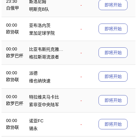
23:30
斯洛尼姆
-
即将开始
白俄甲
明斯克B队
00:00
亚布洛内茨
-
即将开始
欧协联
里加足球学院
00:00
比亚韦斯托克雅盖
-
即将开始
欧罗巴杯
隆
格拉斯哥流浪者
00:00
派德
-
即将开始
欧协联
维也纳快速
00:00
特拉维夫马卡比
-
即将开始
欧罗巴杯
索非亚中央陆军
00:00
诺亚FC
-
即将开始
欧协联
锡永