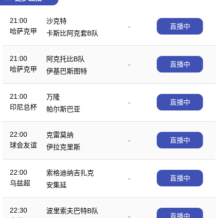
21:00
沙克特
-
直播中
哈萨克甲
卡斯比阿克套B队
21:00
阿克托比B队
-
直播中
哈萨克甲
伊基巴斯图特
21:00
万隆
-
直播中
印尼总杯
帕尔斯巴亚
22:00
克雷莫纳
-
直播中
球会友谊
伊拉克里斯
22:00
索格迪纳吉扎克
-
直播中
乌兹超
安集延
22:30
波里索夫巴特B队
-
直播中