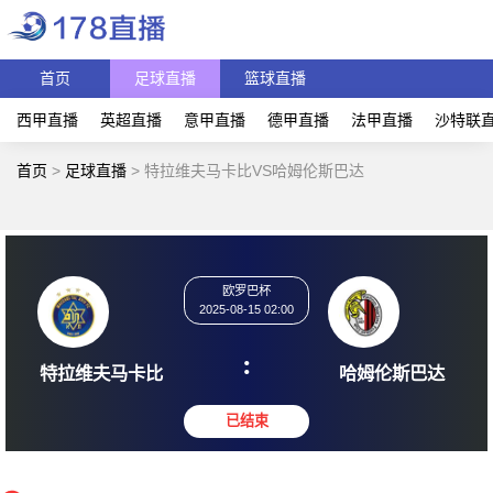
首页
足球直播
篮球直播
西甲直播
英超直播
意甲直播
德甲直播
法甲直播
沙特联
首页
>
足球直播
>
特拉维夫马卡比VS哈姆伦斯巴达
欧罗巴杯
2025-08-15 02:00
:
特拉维夫马卡比
哈姆伦