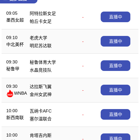
09:05
阿特拉斯女足
-
直播中
墨西女超
帕丘卡女足
09:10
老虎大学
-
直播中
中北美杯
明尼苏达联
09:30
秘鲁体育大学
-
直播中
秘鲁甲
水晶竞技队
09:30
达拉斯飞翼
-
直播中
WNBA
金州女武神
10:00
瓦纳卡AFC
-
直播中
新西南联
塞尔温联合
10:00
肯塔吉内斯
-
直播中