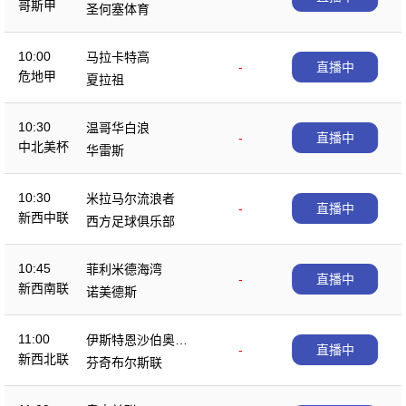
哥斯甲
圣何塞体育
10:00
马拉卡特高
-
直播中
危地甲
夏拉祖
10:30
温哥华白浪
-
直播中
中北美杯
华雷斯
10:30
米拉马尔流浪者
-
直播中
新西中联
西方足球俱乐部
10:45
菲利米德海湾
-
直播中
新西南联
诺美德斯
11:00
伊斯特恩沙伯奥克
-
直播中
新西北联
兰
芬奇布尔斯联