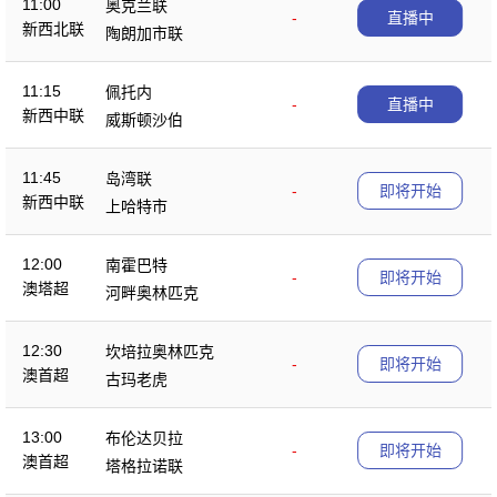
11:00
奥克兰联
-
直播中
新西北联
陶朗加市联
11:15
佩托内
-
直播中
新西中联
威斯顿沙伯
11:45
岛湾联
-
即将开始
新西中联
上哈特市
12:00
南霍巴特
-
即将开始
澳塔超
河畔奥林匹克
12:30
坎培拉奥林匹克
-
即将开始
澳首超
古玛老虎
13:00
布伦达贝拉
-
即将开始
澳首超
塔格拉诺联